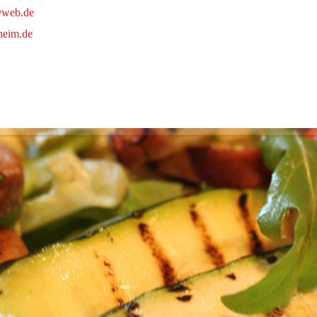
@web.de
eim.de